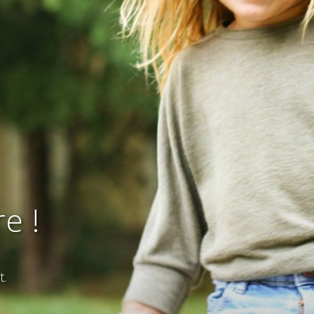
e !
t.