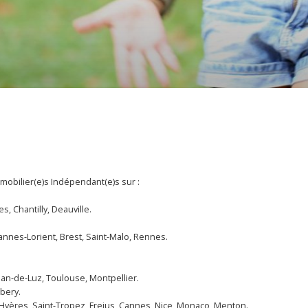
mobilier(e)s Indépendant(e)s sur :
es, Chantilly, Deauville.
annes-Lorient, Brest, Saint-Malo, Rennes.
ean-de-Luz, Toulouse, Montpellier.
bery.
 Hyères, Saint-Tropez, Frejus, Cannes, Nice, Monaco, Menton.