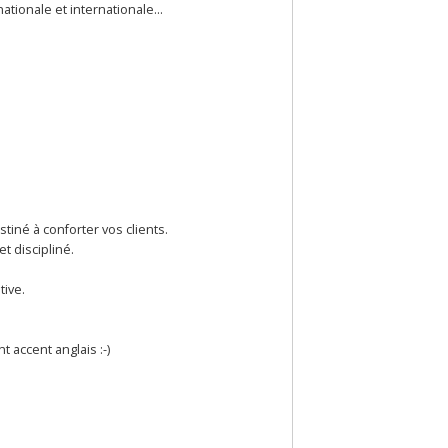
ionale et internationale...
tiné à conforter vos clients.
t discipliné.
tive.
 accent anglais :-)