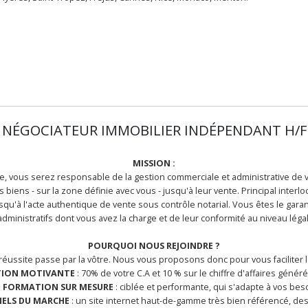
NÉGOCIATEUR IMMOBILIER INDÉPENDANT H/F
MISSION :
e, vous serez responsable de la gestion commerciale et administrative de v
 biens - sur la zone définie avec vous - jusqu'à leur vente. Principal inter
'à l'acte authentique de vente sous contrôle notarial. Vous êtes le gara
administratifs dont vous avez la charge et de leur conformité au niveau légal
POURQUOI NOUS REJOINDRE ?
réussite passe par la vôtre. Nous vous proposons donc pour vous faciliter l
ION MOTIVANTE
: 70% de votre C.A et 10 % sur le chiffre d'affaires génér
e
FORMATION SUR MESURE
: ciblée et performante, qui s'adapte à vos bes
NELS DU MARCHE
: un site internet haut-de-gamme très bien référencé, des 