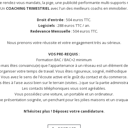
 rendez-vous mandats, la pige, une publicité performante multi-supports nat
Un
COACHING TRIMESTRIEL
avec l'un des meilleurs coachs en immobilier.
Droit d'entrée
: 504 euros TTC.
Logiciels
: 288 euros TTC / an.
Redevance Mensuelle
: 504 euros TTC.
Nous prenons votre réussite et votre engagement très au sérieux.
VOS PRE-REQUIS :
Formation BAC / BAC+2 minimum
) mais êtes convaincu(e) que l'appartenance à un réseau est un élément des
rganiser votre temps de travail. Vous êtes rigoureux, soigné, méthodique e
Vous avez le sens de l'écoute active et le goût du contact et du commerce.
 êtes à l'aise aussi bien sur le terrain (visites...) que sur la partie administra
Les contacts téléphoniques vous sont agréables.
Vous possédez une voiture, un portable et un ordinateur.
une présentation soignée, un penchant pour les jolies maisons et un craquant
N'hésitez plus ! Déposez votre candidature.