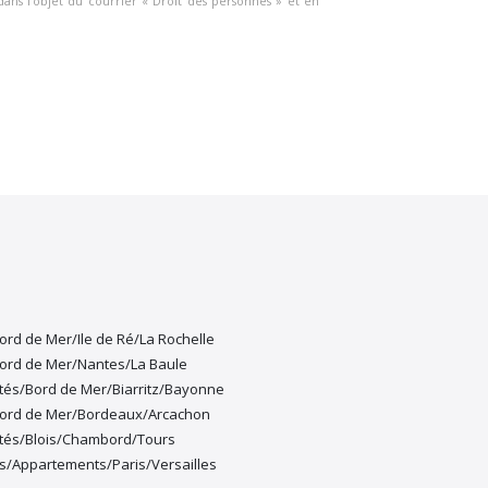
dans l’objet du courrier « Droit des personnes » et en
ord de Mer/Ile de Ré/La Rochelle
Bord de Mer/Nantes/La Baule
tés/Bord de Mer/Biarritz/Bayonne
Bord de Mer/Bordeaux/Arcachon
étés/Blois/Chambord/Tours
/Appartements/Paris/Versailles