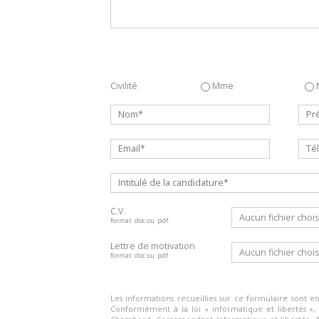
Civilité
Mme
C.V.
Aucun fichier chois
format .doc ou .pdf
Lettre de motivation
Aucun fichier chois
format .doc ou .pdf
Les informations recueillies sur ce formulaire sont en
Conformément à la loi « informatique et libertés »,