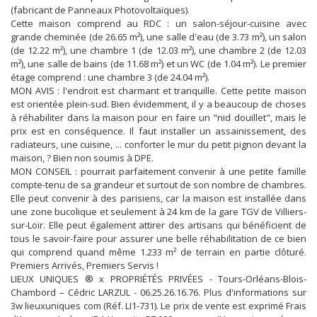
(fabricant de Panneaux Photovoltaïques).
Cette maison comprend au RDC : un salon-séjour-cuisine avec
grande cheminée (de 26.65 m²), une salle d'eau (de 3.73 m²), un salon
(de 12.22 m²), une chambre 1 (de 12.03 m²), une chambre 2 (de 12.03
m²), une salle de bains (de 11.68 m²) et un WC (de 1.04 m²). Le premier
étage comprend : une chambre 3 (de 24.04 m²).
MON AVIS : l'endroit est charmant et tranquille. Cette petite maison
est orientée plein-sud. Bien évidemment, il y a beaucoup de choses
à réhabiliter dans la maison pour en faire un "nid douillet", mais le
prix est en conséquence. Il faut installer un assainissement, des
radiateurs, une cuisine, ... conforter le mur du petit pignon devant la
maison, ? Bien non soumis à DPE.
MON CONSEIL : pourrait parfaitement convenir à une petite famille
compte-tenu de sa grandeur et surtout de son nombre de chambres.
Elle peut convenir à des parisiens, car la maison est installée dans
une zone bucolique et seulement à 24 km de la gare TGV de Villiers-
sur-Loir. Elle peut également attirer des artisans qui bénéficient de
tous le savoir-faire pour assurer une belle réhabilitation de ce bien
qui comprend quand même 1.233 m² de terrain en partie clôturé.
Premiers Arrivés, Premiers Servis !
LIEUX UNIQUES ® x PROPRIÉTÉS PRIVÉES - Tours-Orléans-Blois-
Chambord – Cédric LARZUL - 06.25.26.16.76. Plus d'informations sur
3w lieuxuniques com (Réf. LI1-731). Le prix de vente est exprimé Frais