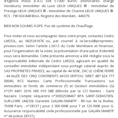
d’Agence Inclus (F.A.I.) soit 57.000 euros. (Honoraires charge
Vendeurs). Immobilier de Luxe LIEUX UNIQUES ® - Immobilier de
Prestige LIEUX UNIQUES ® - Immobilier de Charme LIEUX UNIQUES ®.
RCS : 790 024 848 Blois. Registre des Mandats : 446379.
BIEN NON SOUMIS À DPE. Pas de système de Chauffage.
Pour visiter et vous accompagner dans votre projet, contactez Cedric
LARZUL, au 0625261676 ou, par courriel à ce.larzul@proprietes-
privees.com. Selon l'article L.561.5 du Code Monétaire et Financier,
pour l'organisation de la visite, la présentation d'une pièce d'identité
vous sera demandée. Cette présente annonce a été rédigée sous la
responsabilité éditoriale de Cedric LARZUL agissant en qualité de
conseiller immobilier indépendant sous portage salarial auprès de
SAS PROPRIETES PRIVEES, au capital de 44 920€, ZAC LE CHÊNE FERRÉ
- 44 ALLÉE DES CINQ CONTINENTS 44120 VERTOU; SIRET 487 624 777
00040, RCS Nantes. Carte Professionnelle Transactions sur
immeubles et fonds de commerce (T) et Gestion immobilière (G)
n°CPI 4401 2016 000 010 388 délivrée par la CCI Nantes - Saint
Nazaire. Compte séquestre n°30932508467 BPA SAINT-SEBASTIEN-
SUR-LOIRE (44230). Garantie GALIAN-SMABTP - 89 rue de la Boétie,
75008 Paris - n°28137 J pour 2 000 000€ pour T et 120 000€ pour G.
Assurance responsabilité civile professionnelle par GALIAN-SMABTP
n° de police 28137.J.