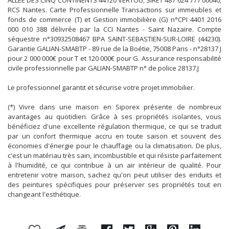
ALLÉE DES CINQ CONTINENTS 44120 VERTOU; SIRET 487 624 777 00040,
RCS Nantes. Carte Professionnelle Transactions sur immeubles et
fonds de commerce (T) et Gestion immobilière (G) n°CPI 4401 2016
000 010 388 délivrée par la CCI Nantes - Saint Nazaire. Compte
séquestre n°30932508467 BPA SAINT-SEBASTIEN-SUR-LOIRE (44230).
Garantie GALIAN-SMABTP - 89 rue de la Boétie, 75008 Paris - n°28137 J
pour 2 000 000€ pour T et 120 000€ pour G. Assurance responsabilité
civile professionnelle par GALIAN-SMABTP n° de police 28137.J
Le professionnel garantit et sécurise votre projet immobilier.
(*) Vivre dans une maison en Siporex présente de nombreux
avantages au quotidien. Grâce à ses propriétés isolantes, vous
bénéficiez d'une excellente régulation thermique, ce qui se traduit
par un confort thermique accru en toute saison et souvent des
économies d'énergie pour le chauffage ou la climatisation. De plus,
c'est un matériau très sain, incombustible et qui résiste parfaitement
à l'humidité, ce qui contribue à un air intérieur de qualité. Pour
entretenir votre maison, sachez qu'on peut utiliser des enduits et
des peintures spécifiques pour préserver ses propriétés tout en
changeant l'esthétique.