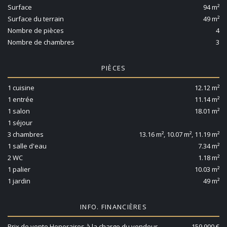
Surface
94 m²
Surface du terrain
49 m²
Nombre de pièces
4
Nombre de chambres
3
PIÈCES
1 cuisine
12.12 m²
1 entrée
11.14 m²
1 salon
18.01 m²
1 séjour
3 chambres
13.16 m², 10.07 m², 11.19 m²
1 salle d'eau
7.34 m²
2 WC
1.18 m²
1 palier
10.03 m²
1 jardin
49 m²
INFO. FINANCIÈRES
Prix de vente Honoraires à la charge du vendeur
159 900 €