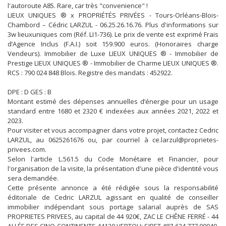
l'autoroute A85. Rare, car très "convenience" !
LIEUX UNIQUES ® x PROPRIÉTÉS PRIVÉES - Tours-Orléans-Blois-
Chambord – Cédric LARZUL - 06.25.26.16.76. Plus d'informations sur
3w lieuxuniques com (Réf. LI1-736). Le prix de vente est exprimé Frais
d’Agence Inclus (F.A.I.) soit 159.900 euros. (Honoraires charge
Vendeurs). Immobilier de Luxe LIEUX UNIQUES ® - Immobilier de
Prestige LIEUX UNIQUES ® - Immobilier de Charme LIEUX UNIQUES ®.
RCS : 790 024 848 Blois. Registre des mandats : 452922.
DPE : D GES : B
Montant estimé des dépenses annuelles d’énergie pour un usage
standard entre 1680 et 2320 € indexées aux années 2021, 2022 et
2023.
Pour visiter et vous accompagner dans votre projet, contactez Cedric
LARZUL, au 0625261676 ou, par courriel à ce.larzul@proprietes-
privees.com.
Selon l'article L.561.5 du Code Monétaire et Financier, pour
l'organisation de la visite, la présentation d'une pièce d'identité vous
sera demandée.
Cette présente annonce a été rédigée sous la responsabilité
éditoriale de Cedric LARZUL agissant en qualité de conseiller
immobilier indépendant sous portage salarial auprès de SAS
PROPRIETES PRIVEES, au capital de 44 920€, ZAC LE CHÊNE FERRÉ - 44