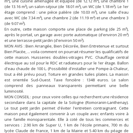
m²), une cuisine aménagée et équipée (de 12.12 m²), une chambre 1
(de 13.16 m²), un salon-séjour (de 18.01 m²), un WC (de 1.18 m²). Le 1er
étage comprend : une pièce palière (de 10.03 m²), une salle d'eau
avec WC (de 7.34 m²), une chambre 2 (de 11.19 m²) et une chambre 3
(de 9.07 m²).
En outre, cette maison comporte une place de parking (de 25 m²),
après le portail, un garage avec porte automatique (d'environ 20 m²)
et une terrasse-petit jardin (d'environ 50 m²).
MON AVIS : Bien Arrangée, Bien Décorée, Bien Entretenue et surtout
Bien Placée, ... voila comment on pourrait résumer les qualificatifs de
cette maison. Huisseries doubles-vitrages PVC. Chauffage central
électrique au sol pour le RDC et radiateurs pour le 1er étage. Ballon
d'eau chaude de 100 L. (Possibilité d'installer une Pompe-à-Chaleur,
tout a été prévu pour). Toiture en grandes tuiles plates. La maison
est orientée Sud-Ouest. Taxe foncière : 1348 euros. Le salon
comprend des panneaux transparents permettant une belle
luminosité.
MON CONSEIL : pour ceux voire celles qui recherchent une résidence
secondaire dans la capitale de la Sologne (Romoranin-Lanthenay).
Le tout petit jardin permet d'éviter l'entretien contraignant. Cette
maison peut également convenir à un couple avec enfants voire à
une famille monoparentale. Elle à coté de tous les commerces et
services : 2.90 km de Super U, 1 km de l'école primaire, 700 m du
lycée Claude de France, 1 km de la Mairie et 5.40 km du péage de