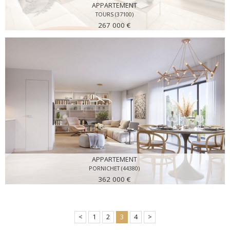
APPARTEMENT
TOURS (37100)
267 000 €
APPARTEMENT
PORNICHET (44380)
362 000 €
<
1
2
3
4
>